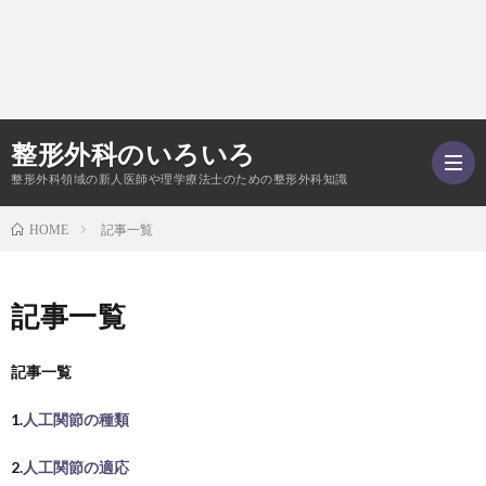
整形外科のいろいろ
整形外科領域の新人医師や理学療法士のための整形外科知識
記事一覧
HOME
–
記事一覧
ご
記事一覧
あ
Twitt
1.
人工関節の種類
い
記
2.
人工関節の適応