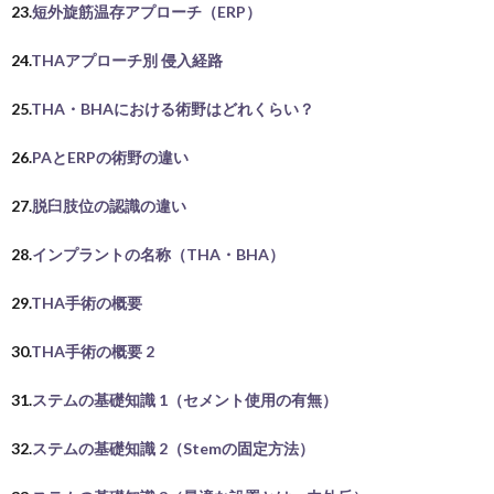
23.
短外旋筋温存アプローチ（ERP）
24.
THAアプローチ別 侵入経路
25.
THA・BHAにおける術野はどれくらい？
26.
PAとERPの術野の違い
27.
脱臼肢位の認識の違い
28.
インプラントの名称（THA・BHA）
29.
THA手術の概要
30.
THA手術の概要 2
31.
ステムの基礎知識 1（セメント使用の有無）
32.
ステムの基礎知識 2（Stemの固定方法）