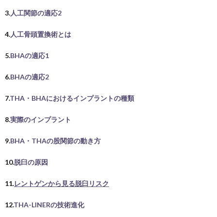
3.
人工関節の適応2
さ
事
4.
人工骨頭置換術とは
つ
一
5.
BHAの適応1
覧
6.
BHAの適応2
7.
THA・BHAにおけるインプラントの種類
8.
実際のインプラント
9.
BHA・THAの股関節の動き方
10.
脱臼の原因
11.
レントゲンから見る脱臼リスク
12.
THA-LINERの技術進化