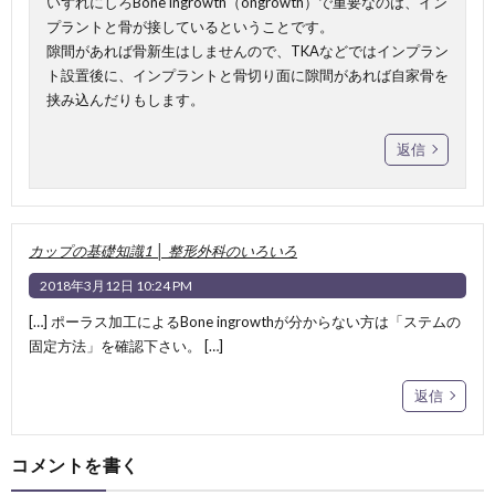
いずれにしろBone ingrowth（ongrowth）で重要なのは、イン
プラントと骨が接しているということです。
隙間があれば骨新生はしませんので、TKAなどではインプラン
ト設置後に、インプラントと骨切り面に隙間があれば自家骨を
挟み込んだりもします。
返信
カップの基礎知識1 │ 整形外科のいろいろ
2018年3月12日 10:24 PM
[…] ポーラス加工によるBone ingrowthが分からない方は「ステムの
固定方法」を確認下さい。 […]
返信
コメントを書く