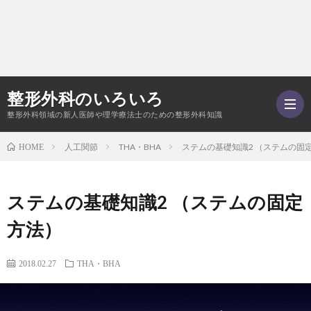
整形外科のいろいろ
整形外科領域の新人医師や理学療法士のための整形外科知識
人工関節
THA・BHA
ステムの基礎知識2 （ステムの固
HOME
–
ステムの基礎知識2 （ステムの固定
ご
方法）
あ
Twitt
2018.02.27
THA・BHA
い
記