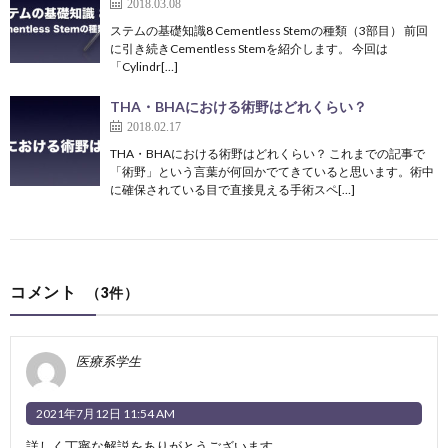
2018.03.08
ステムの基礎知識8 Cementless Stemの種類（3部目） 前回
に引き続きCementless Stemを紹介します。 今回は
「Cylindr[…]
THA・BHAにおける術野はどれくらい？
2018.02.17
THA・BHAにおける術野はどれくらい？ これまでの記事で
「術野」という言葉が何回かでてきていると思います。術中
に確保されている目で直接見える手術スペ[…]
コメント
（3件）
医療系学生
2021年7月12日 11:54 AM
詳しく丁寧な解説をありがとうございます。