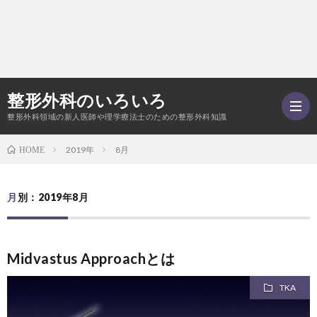
整形外科のいろいろ
整形外科領域の新人医師や理学療法士のための整形外科知識
2019年
8月
HOME
–
月別：2019年8月
ご
Midvastus Approachとは
あ
Twitt
TKA
い
記