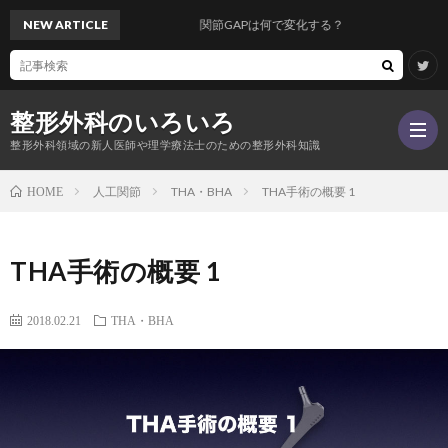
NEW ARTICLE
関節GAPは何で変化する？
整形外科のいろいろ
整形外科領域の新人医師や理学療法士のための整形外科知識
人工関節
THA・BHA
THA手術の概要 1
HOME
–
THA手術の概要 1
ご
2018.02.21
THA・BHA
あ
Twitt
い
記