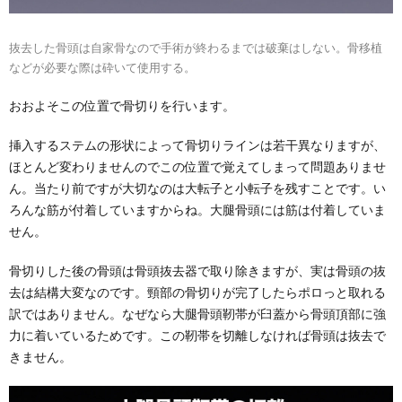
抜去した骨頭は自家骨なので手術が終わるまでは破棄はしない。骨移植
などが必要な際は砕いて使用する。
おおよそこの位置で骨切りを行います。
挿入するステムの形状によって骨切りラインは若干異なりますが、
ほとんど変わりませんのでこの位置で覚えてしまって問題ありませ
ん。当たり前ですが大切なのは大転子と小転子を残すことです。い
ろんな筋が付着していますからね。大腿骨頭には筋は付着していま
せん。
骨切りした後の骨頭は骨頭抜去器で取り除きますが、実は骨頭の抜
去は結構大変なのです。頸部の骨切りが完了したらポロっと取れる
訳ではありません。なぜなら大腿骨頭靭帯が臼蓋から骨頭頂部に強
力に着いているためです。この靭帯を切離しなければ骨頭は抜去で
きません。