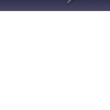
さ
事
つ
一
覧