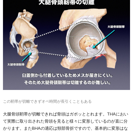
この靭帯が切離できずオペ時間が長引くこともある
大腿骨頭靭帯が切離できれば骨頭はガポッととれます。THAにおい
て実際に取り出された骨頭を見ると様々に変形しているのが直に分
かります。またBHAの適応は頸部骨折ですので、基本的に変形はな